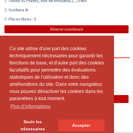
Studio VS Pilates, Rue de Rhodania,2 , Crans
Svetlana W
Places libres : 5
Réserver maintenant
Ce site utilise d'une part des cookies
Ce site utilise d'une part des cookies
Pilates en groupe Intermédiaire
techniquement nécessaires pour garantir les
techniquement nécessaires pour garantir les
fonctions de base, et d'autre part des cookies
fonctions de base, et d'autre part des cookies
12:30 - 13:25
facultatifs pour permettre des évaluations
facultatifs pour permettre des évaluations
Studio VS Pilates, Rue de Rhodania,2 , Crans
statistiques de l'utilisation et donc des
statistiques de l'utilisation et donc des
Svetlana W
améliorations du site. Dans votre navigateur,
améliorations du site. Dans votre navigateur,
vous pouvez désactiver les cookies dans les
vous pouvez désactiver les cookies dans les
La leçon a été annulée.
paramètres à tout moment.
paramètres à tout moment.
Réserver maintenant
Plus d'informations
Plus d'informations
Seuls les
Seuls les
Accepter
Accepter
nécessaires
nécessaires