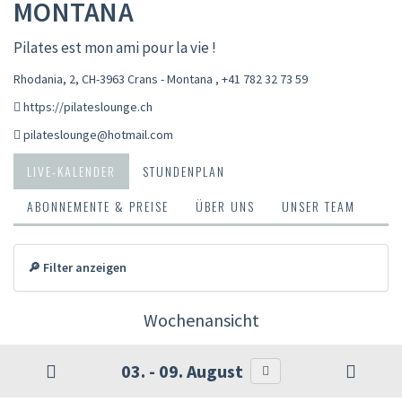
MONTANA
Pilates est mon ami pour la vie !
Rhodania, 2, CH-3963 Crans - Montana
,
+41 782 32 73 59
https://pilateslounge.ch
pilateslounge@hotmail.com
LIVE-KALENDER
STUNDENPLAN
ABONNEMENTE & PREISE
ÜBER UNS
UNSER TEAM
🔎 Filter anzeigen
Wochenansicht
03. - 09. August