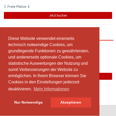
Freie Plätze: 5
Jetzt buchen
Pilates en groupe Intermédiaire
Diese Website verwendet einerseits
Diese Website verwendet einerseits
technisch notwendige Cookies, um
technisch notwendige Cookies, um
12:30 - 13:25
grundlegende Funktionen zu gewährleisten,
grundlegende Funktionen zu gewährleisten,
Studio VS Pilates, Rue de Rhodania,2 , Crans
und andererseits optionale Cookies, um
und andererseits optionale Cookies, um
Svetlana W
statistische Auswertungen der Nutzung und
statistische Auswertungen der Nutzung und
somit Verbesserungen der Website zu
somit Verbesserungen der Website zu
Die Stunde wurde abgesagt
ermöglichen. In Ihrem Browser können Sie
ermöglichen. In Ihrem Browser können Sie
Jetzt buchen
Cookies in den Einstellungen jederzeit
Cookies in den Einstellungen jederzeit
deaktivieren.
deaktivieren.
Mehr Informationen
Mehr Informationen
Nur Notwendige
Nur Notwendige
Akzeptieren
Akzeptieren
© SportsNow® 2026. Die Schweizer Software für dein Studio.