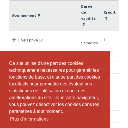
Durée
de
Crédit
Abonnement
validité
1
1
Cours privé 1x
Semaines
3 Mois
5
Cours privé 5x
Ce site utilise d'une part des cookies
Ce site utilise d'une part des cookies
1 Mois
1
Cours privé Grand Equipement
techniquement nécessaires pour garantir les
techniquement nécessaires pour garantir les
fonctions de base, et d'autre part des cookies
fonctions de base, et d'autre part des cookies
6 Mois
10
Cours privés 10x
facultatifs pour permettre des évaluations
facultatifs pour permettre des évaluations
statistiques de l'utilisation et donc des
statistiques de l'utilisation et donc des
6 Mois
10
Cours privés 10x GE
améliorations du site. Dans votre navigateur,
améliorations du site. Dans votre navigateur,
12 Mois
20
Cours privés 20x
vous pouvez désactiver les cookies dans les
vous pouvez désactiver les cookies dans les
paramètres à tout moment.
paramètres à tout moment.
3 Mois
5
Cours privés 5x GE
Plus d'informations
Plus d'informations