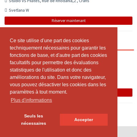
Studio VS Pilates, Rue de Rhodania,2 , Crans
Svetlana W
Réserver maintenant
Ce site utilise d'une part des cookies
Ce site utilise d'une part des cookies
Pilates en groupe Intermédiaire
techniquement nécessaires pour garantir les
techniquement nécessaires pour garantir les
fonctions de base, et d'autre part des cookies
fonctions de base, et d'autre part des cookies
12:30 - 13:25
facultatifs pour permettre des évaluations
facultatifs pour permettre des évaluations
Studio VS Pilates, Rue de Rhodania,2 , Crans
statistiques de l'utilisation et donc des
statistiques de l'utilisation et donc des
Svetlana W
améliorations du site. Dans votre navigateur,
améliorations du site. Dans votre navigateur,
vous pouvez désactiver les cookies dans les
vous pouvez désactiver les cookies dans les
La leçon a été annulée.
paramètres à tout moment.
paramètres à tout moment.
Réserver maintenant
Plus d'informations
Plus d'informations
Seuls les
Seuls les
Accepter
Accepter
nécessaires
nécessaires
© SportsNow® 2026. Le logiciel suisse pour ton studio.