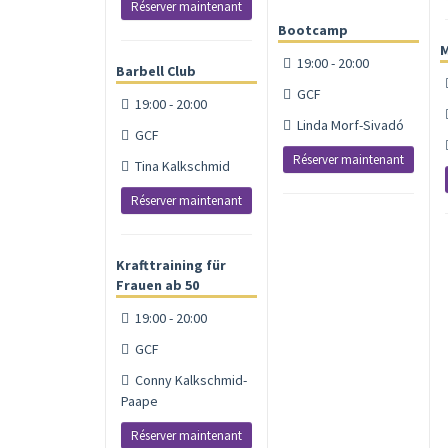
Réserver maintenant
Bootcamp
M
19:00 - 20:00
Barbell Club
GCF
19:00 - 20:00
Linda Morf-Sivadó
GCF
Réserver maintenant
Tina Kalkschmid
Réserver maintenant
Krafttraining für
Frauen ab 50
19:00 - 20:00
GCF
Conny Kalkschmid-
Paape
Réserver maintenant