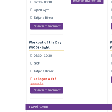
Réserver maintenant
07:30 - 09:30
Open Gym
Tatjana Birrer
Réserver maintenant
Workout of the Day
W
(WOD) - light
(
09:30 - 10:30
GCF
Tatjana Birrer
La leçon a été
annulée.
Réserver maintenant
L'APRÈS-MIDI