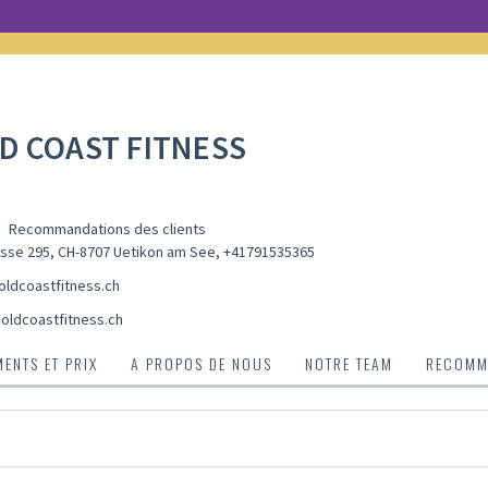
D COAST FITNESS
Recommandations des clients
sse 295, CH-8707 Uetikon am See
,
+41791535365
ldcoastfitness.ch
oldcoastfitness.ch
ENTS ET PRIX
A PROPOS DE NOUS
NOTRE TEAM
RECOMMA