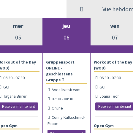
Vue hebdom
mer
jeu
ven
05
06
07
orkout of the Day
Gruppensport
Workout of the Day
WOD)
ONLINE -
(WOD)
geschlossene
06:30 - 07:30
06:30 - 07:30
Gruppe
GCF
GCF
Avec livestream
Tatjana Birrer
Joana Teoh
07:30 - 08:30
Réserver maintenant
Réserver maintenant
Online
Conny Kalkschmid-
Paape
Open Gym
Open Gym