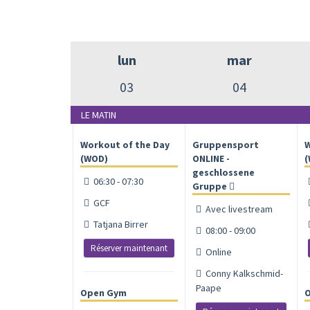
lun
mar
03
04
LE MATIN
Workout of the Day
Gruppensport
W
(WOD)
ONLINE -
(
geschlossene
06:30 - 07:30
Gruppe
GCF
Avec livestream
Tatjana Birrer
08:00 - 09:00
Réserver maintenant
Online
Conny Kalkschmid-
Paape
Open Gym