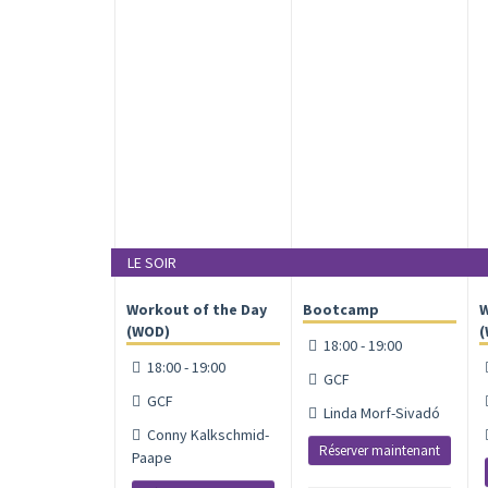
LE SOIR
Workout of the Day
Bootcamp
W
(WOD)
(
18:00 - 19:00
18:00 - 19:00
GCF
GCF
Linda Morf-Sivadó
Conny Kalkschmid-
Réserver maintenant
Paape