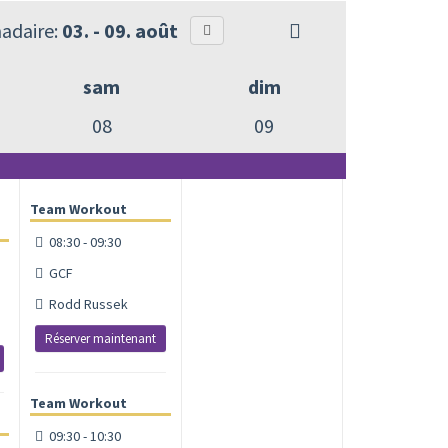
adaire:
03. - 09. août
sam
dim
08
09
Team Workout
08:30 - 09:30
GCF
Rodd Russek
Réserver maintenant
Team Workout
09:30 - 10:30