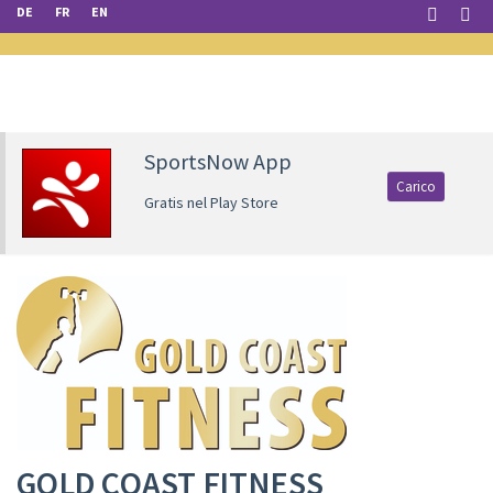
DE
FR
EN
SportsNow App
Carico
Gratis nel Play Store
GOLD COAST FITNESS