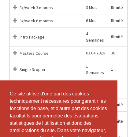
3 Mois
Illimité
3x/week 3 months
6 Mois
Illimité
3x/week 6 months
4
Illimité
Intro Package
Semaines
03.04.2026
36
Masters Course
1
1
Single Drop-in
Semaines
2
1
Single Drop in Teens (all ages)
Semaines
Ce site utilise d'une part des cookies
Ce site utilise d'une part des cookies
techniquement nécessaires pour garantir les
techniquement nécessaires pour garantir les
12 Mois
Illimité
Unlimited 12 months
fonctions de base, et d'autre part des cookies
fonctions de base, et d'autre part des cookies
facultatifs pour permettre des évaluations
facultatifs pour permettre des évaluations
Unlimited 12 months, monthly
12 Mois
Illimité
statistiques de l'utilisation et donc des
statistiques de l'utilisation et donc des
payment
améliorations du site. Dans votre navigateur,
améliorations du site. Dans votre navigateur,