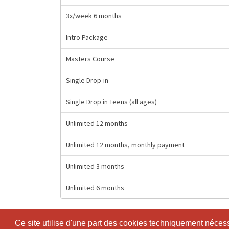
3x/week 6 months
Intro Package
Masters Course
Single Drop-in
Single Drop in Teens (all ages)
Unlimited 12 months
Unlimited 12 months, monthly payment
Unlimited 3 months
Unlimited 6 months
Ce site utilise d'une part des cookies techniquement nécessa
Ce site utilise d'une part des cookies techniquement nécessa