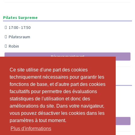
Pilates Surpreme
17:00 - 17:50
Pilatesraum
Robin
Réserver maintenant
Ce site utilise d'une part des cookies
Ce site utilise d'une part des cookies
techniquement nécessaires pour garantir les
techniquement nécessaires pour garantir les
Yoga at Night
fonctions de base, et d'autre part des cookies
fonctions de base, et d'autre part des cookies
facultatifs pour permettre des évaluations
facultatifs pour permettre des évaluations
22:00 - 23:00
statistiques de l'utilisation et donc des
statistiques de l'utilisation et donc des
Yogaraum
améliorations du site. Dans votre navigateur,
améliorations du site. Dans votre navigateur,
Michèle
vous pouvez désactiver les cookies dans les
vous pouvez désactiver les cookies dans les
paramètres à tout moment.
paramètres à tout moment.
Réserver maintenant
Plus d'informations
Plus d'informations