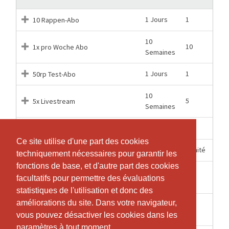
1 Jours
1
10 Rappen-Abo
10
10
1x pro Woche Abo
Semaines
1 Jours
1
50rp Test-Abo
10
5
5x Livestream
Semaines
1 Jours
1
60 Rappen Test-Abo
Ce site utilise d'une part des cookies
Ce site utilise d'une part des cookies
12 Mois
Illimité
GA / 1x pro Tag
techniquement nécessaires pour garantir les
techniquement nécessaires pour garantir les
fonctions de base, et d'autre part des cookies
fonctions de base, et d'autre part des cookies
10
10
Good Evening Yoga
facultatifs pour permettre des évaluations
facultatifs pour permettre des évaluations
Semaines
statistiques de l'utilisation et donc des
statistiques de l'utilisation et donc des
améliorations du site. Dans votre navigateur,
améliorations du site. Dans votre navigateur,
10
1
Probetraining
Semaines
vous pouvez désactiver les cookies dans les
vous pouvez désactiver les cookies dans les
paramètres à tout moment.
paramètres à tout moment.