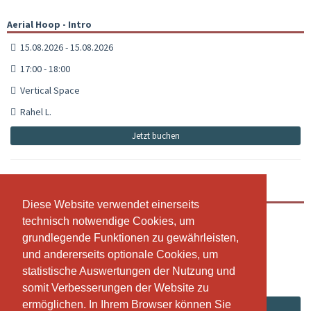
Aerial Hoop - Intro
15.08.2026 - 15.08.2026
17:00 - 18:00
Vertical Space
Rahel L.
Jetzt buchen
Aerial Hoop - Flips & Drops Special
Diese Website verwendet einerseits
Diese Website verwendet einerseits
15.08.2026 - 15.08.2026
technisch notwendige Cookies, um
technisch notwendige Cookies, um
grundlegende Funktionen zu gewährleisten,
grundlegende Funktionen zu gewährleisten,
18:15 - 19:15
und andererseits optionale Cookies, um
und andererseits optionale Cookies, um
Vertical Space
statistische Auswertungen der Nutzung und
statistische Auswertungen der Nutzung und
Rahel L.
somit Verbesserungen der Website zu
somit Verbesserungen der Website zu
ermöglichen. In Ihrem Browser können Sie
ermöglichen. In Ihrem Browser können Sie
Jetzt buchen