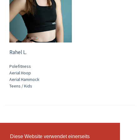
Rahel L.
Polefitness
Aerial Hoop
Aerial Hammock
Teens / Kids
Abonnemente & Preise
Diese Website verwendet einerseits
Diese Website verwendet einerseits