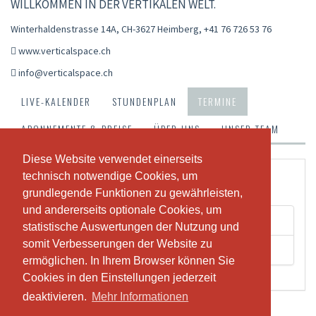
WILLKOMMEN IN DER VERTIKALEN WELT.
Winterhaldenstrasse 14A, CH-3627 Heimberg
,
+41 76 726 53 76
www.verticalspace.ch
info@verticalspace.ch
LIVE-KALENDER
STUNDENPLAN
TERMINE
ABONNEMENTE & PREISE
ÜBER UNS
UNSER TEAM
Diese Website verwendet einerseits
Diese Website verwendet einerseits
Studiomiete
technisch notwendige Cookies, um
technisch notwendige Cookies, um
grundlegende Funktionen zu gewährleisten,
grundlegende Funktionen zu gewährleisten,
und andererseits optionale Cookies, um
und andererseits optionale Cookies, um
Studiomiete
statistische Auswertungen der Nutzung und
statistische Auswertungen der Nutzung und
somit Verbesserungen der Website zu
somit Verbesserungen der Website zu
Studiomiete - Abend
ermöglichen. In Ihrem Browser können Sie
ermöglichen. In Ihrem Browser können Sie
Cookies in den Einstellungen jederzeit
Cookies in den Einstellungen jederzeit
deaktivieren.
deaktivieren.
Mehr Informationen
Mehr Informationen