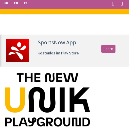
FR
EN
IT
SportsNow App
Laden
Kostenlos im Play Store