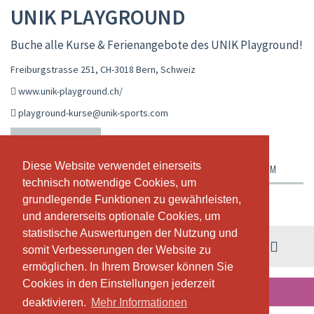
UNIK PLAYGROUND
Buche alle Kurse & Ferienangebote des UNIK Playground!
Freiburgstrasse 251, CH-3018 Bern
,
Schweiz
www.unik-playground.ch/
playground-kurse@unik-sports.com
LIVE-KALENDER
STUNDENPLAN
WORKSHOPS
Diese Website verwendet einerseits
Diese Website verwendet einerseits
ABONNEMENTE & PREISE
ÜBER UNS
UNSER TEAM
technisch notwendige Cookies, um
technisch notwendige Cookies, um
grundlegende Funktionen zu gewährleisten,
grundlegende Funktionen zu gewährleisten,
Wochenansicht
und andererseits optionale Cookies, um
und andererseits optionale Cookies, um
statistische Auswertungen der Nutzung und
statistische Auswertungen der Nutzung und
03. - 09. August
somit Verbesserungen der Website zu
somit Verbesserungen der Website zu
ermöglichen. In Ihrem Browser können Sie
ermöglichen. In Ihrem Browser können Sie
Cookies in den Einstellungen jederzeit
Cookies in den Einstellungen jederzeit
IN DIESER WOCHE FINDEN KEINE STUNDEN STATT.
deaktivieren.
deaktivieren.
Mehr Informationen
Mehr Informationen