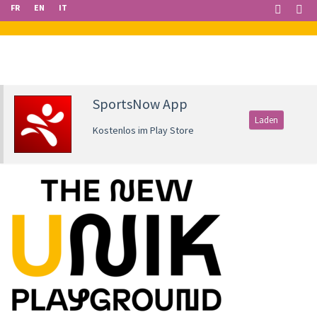
FR
EN
IT
SportsNow App
Laden
Kostenlos im Play Store