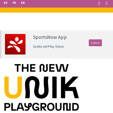
DE
FR
EN
SportsNow App
Carico
Gratis nel Play Store