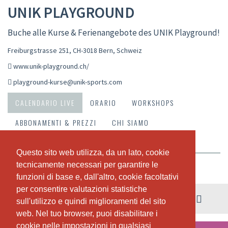
UNIK PLAYGROUND
Buche alle Kurse & Ferienangebote des UNIK Playground!
Freiburgstrasse 251, CH-3018 Bern
,
Schweiz
www.unik-playground.ch/
playground-kurse@unik-sports.com
CALENDARIO LIVE
ORARIO
WORKSHOPS
ABBONAMENTI & PREZZI
CHI SIAMO
IL NOSTRO TEAM
Questo sito web utilizza, da un lato, cookie
Questo sito web utilizza, da un lato, cookie
tecnicamente necessari per garantire le
tecnicamente necessari per garantire le
Riepilogo della settimana
funzioni di base e, dall'altro, cookie facoltativi
funzioni di base e, dall'altro, cookie facoltativi
per consentire valutazioni statistiche
per consentire valutazioni statistiche
03. - 09. agosto
sull'utilizzo e quindi miglioramenti del sito
sull'utilizzo e quindi miglioramenti del sito
web. Nel tuo browser, puoi disabilitare i
web. Nel tuo browser, puoi disabilitare i
cookie nelle impostazioni in qualsiasi
cookie nelle impostazioni in qualsiasi