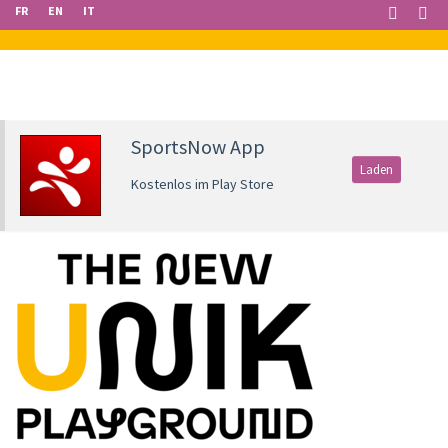
FR
EN
IT
SportsNow App
Laden
Kostenlos im Play Store