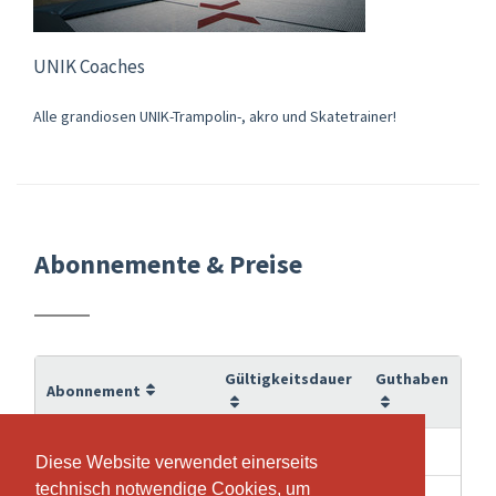
UNIK Coaches
Alle grandiosen UNIK-Trampolin-, akro und Skatetrainer!
Abonnemente & Preise
Gültigkeitsdauer
Guthaben
Abonnement
5 Monate
10
10er Kursabo
Diese Website verwendet einerseits
Diese Website verwendet einerseits
technisch notwendige Cookies, um
technisch notwendige Cookies, um