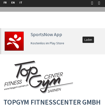
FR
EN
IT
SportsNow App
Laden
Kostenlos im Play Store
TOPGYM FITNESSCENTER GMBH