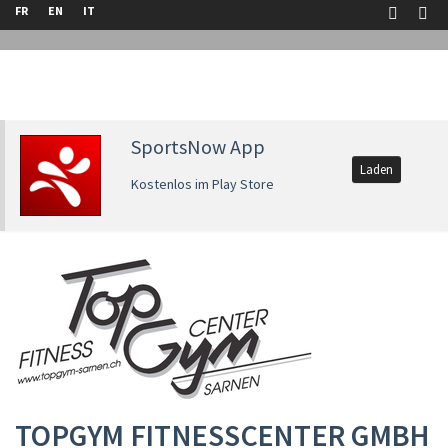
FR
EN
IT
SportsNow App
Laden
Kostenlos im Play Store
TOPGYM FITNESSCENTER GMBH