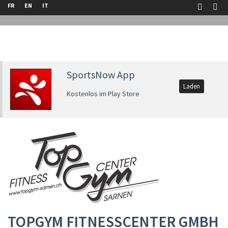
FR
EN
IT
SportsNow App
Laden
Kostenlos im Play Store
TOPGYM FITNESSCENTER GMBH