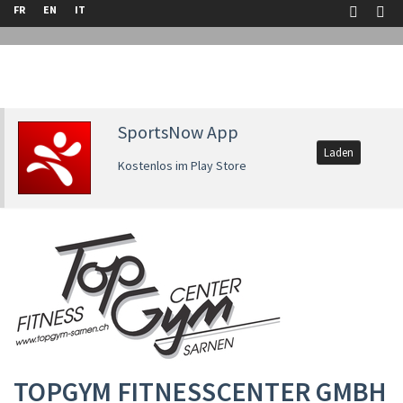
FR
EN
IT
SportsNow App
Laden
Kostenlos im Play Store
TOPGYM FITNESSCENTER GMBH