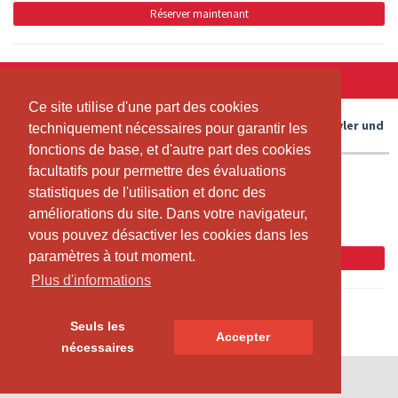
Réserver maintenant
SAMEDI, 08.08.2026
Ce site utilise d'une part des cookies
Ce site utilise d'une part des cookies
B+S Hochtour: Gross Spannort (3198m) mit Danny Leutwyler und
techniquement nécessaires pour garantir les
techniquement nécessaires pour garantir les
Steffen Baumann
fonctions de base, et d'autre part des cookies
fonctions de base, et d'autre part des cookies
facultatifs pour permettre des évaluations
facultatifs pour permettre des évaluations
07:00 - 19:00
statistiques de l'utilisation et donc des
statistiques de l'utilisation et donc des
UR
améliorations du site. Dans votre navigateur,
améliorations du site. Dans votre navigateur,
Team
vous pouvez désactiver les cookies dans les
vous pouvez désactiver les cookies dans les
paramètres à tout moment.
paramètres à tout moment.
Réserver maintenant
Plus d'informations
Plus d'informations
Seuls les
Seuls les
Accepter
Accepter
nécessaires
nécessaires
© SportsNow® 2026. Le logiciel suisse pour ton studio.