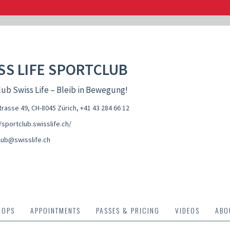
SS LIFE SPORTCLUB
ub Swiss Life – Bleib in Bewegung!
rasse 49, CH-8045 Zürich
,
+41 43 284 66 12
/sportclub.swisslife.ch/
lub@swisslife.ch
HOPS
APPOINTMENTS
PASSES & PRICING
VIDEOS
ABO