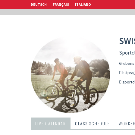
DEUTSCH
FRANÇAIS
ITALIANO
SWI
Sportcl
Grubenst
https:/
sportc
LIVE CALENDAR
CLASS SCHEDULE
WORKS