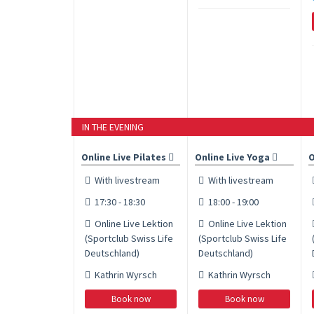
IN THE EVENING
Online Live Pilates
Online Live Yoga
O
With livestream
With livestream
17:30 - 18:30
18:00 - 19:00
Online Live Lektion
Online Live Lektion
(Sportclub Swiss Life
(Sportclub Swiss Life
Deutschland)
Deutschland)
Kathrin Wyrsch
Kathrin Wyrsch
Book now
Book now