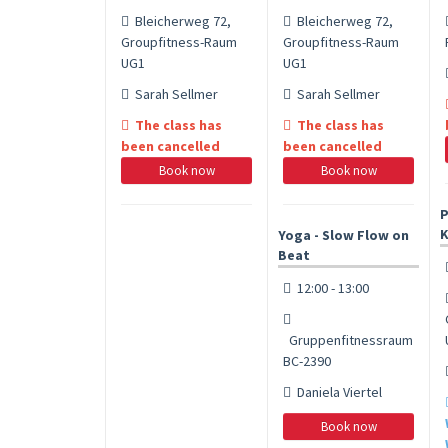
Bleicherweg 72,
Bleicherweg 72,
Groupfitness-Raum
Groupfitness-Raum
UG1
UG1
Sarah Sellmer
Sarah Sellmer
The class has
The class has
been cancelled
been cancelled
Book now
Book now
P
K
Yoga - Slow Flow on
Beat
12:00 - 13:00
Gruppenfitnessraum
BC-2390
Daniela Viertel
Book now