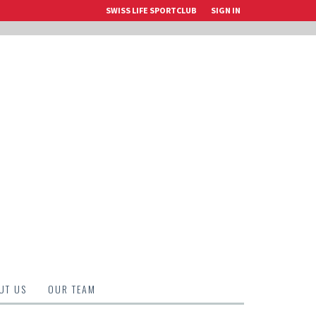
SWISS LIFE SPORTCLUB
SIGN IN
UT US
OUR TEAM