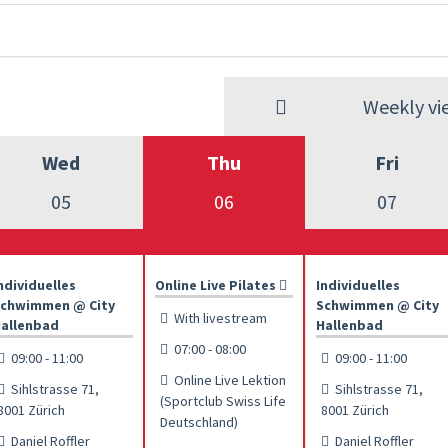
Weekly vi
Wed
Thu
Fri
05
06
07
ndividuelles
Online Live Pilates
Individuelles
chwimmen @ City
Schwimmen @ City
With livestream
allenbad
Hallenbad
07:00 - 08:00
09:00 - 11:00
09:00 - 11:00
Online Live Lektion
Sihlstrasse 71,
Sihlstrasse 71,
(Sportclub Swiss Life
8001 Zürich
8001 Zürich
Deutschland)
Daniel Roffler
Daniel Roffler