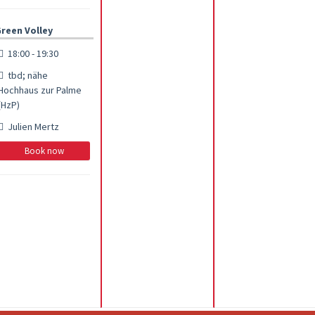
reen Volley
18:00 - 19:30
tbd; nähe
Hochhaus zur Palme
(HzP)
Julien Mertz
Book now