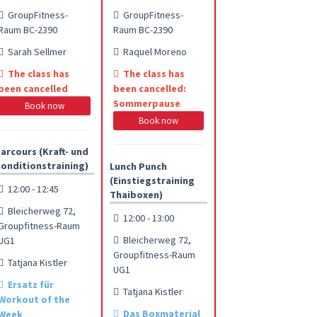
GroupFitness-
GroupFitness-
Raum BC-2390
Raum BC-2390
Sarah Sellmer
Raquel Moreno
The class has
The class has
been cancelled
been cancelled:
Sommerpause
Book now
Book now
arcours (Kraft- und
onditionstraining)
Lunch Punch
(Einstiegstraining
12:00 - 12:45
Thaiboxen)
Bleicherweg 72,
12:00 - 13:00
Groupfitness-Raum
Bleicherweg 72,
UG1
Groupfitness-Raum
Tatjana Kistler
UG1
Ersatz für
Tatjana Kistler
Workout of the
Das Boxmaterial
Week