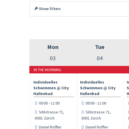
🔎 Show filters
Mon
Tue
03
04
IN THE MORNING
Individuelles
Individuelles
I
Schwimmen @ City
Schwimmen @ City
S
Hallenbad
Hallenbad
H
09:00 - 11:00
09:00 - 11:00
Sihlstrasse 71,
Sihlstrasse 71,
8001 Zürich
8001 Zürich
Daniel Roffler
Daniel Roffler