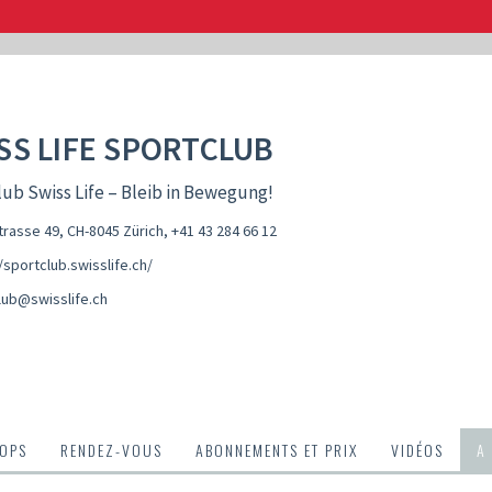
SS LIFE SPORTCLUB
ub Swiss Life – Bleib in Bewegung!
rasse 49, CH-8045 Zürich
,
+41 43 284 66 12
/sportclub.swisslife.ch/
lub@swisslife.ch
OPS
RENDEZ-VOUS
ABONNEMENTS ET PRIX
VIDÉOS
A