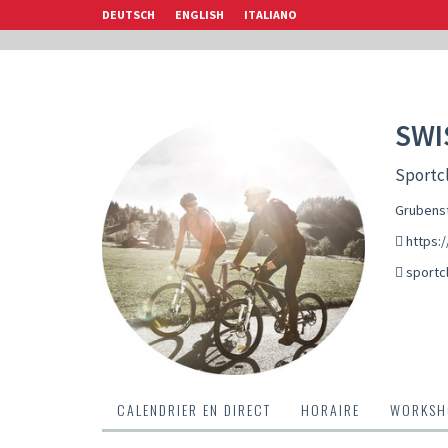
DEUTSCH
ENGLISH
ITALIANO
SWI
Sportcl
Grubenst
https:/
sportc
CALENDRIER EN DIRECT
HORAIRE
WORKSH