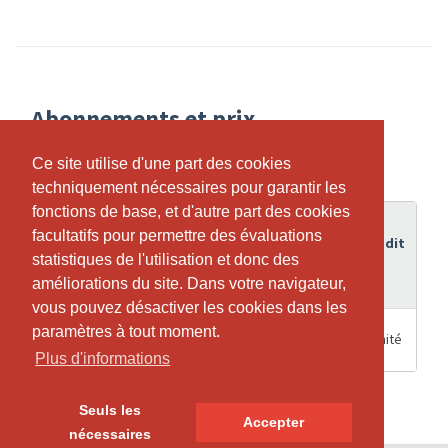
Abonnements et prix
Ce site utilise d'une part des cookies
Ce site utilise d'une part des cookies
techniquement nécessaires pour garantir les
techniquement nécessaires pour garantir les
fonctions de base, et d'autre part des cookies
fonctions de base, et d'autre part des cookies
Durée
facultatifs pour permettre des évaluations
facultatifs pour permettre des évaluations
de
Crédit
Abonnement
statistiques de l'utilisation et donc des
statistiques de l'utilisation et donc des
validité
améliorations du site. Dans votre navigateur,
améliorations du site. Dans votre navigateur,
vous pouvez désactiver les cookies dans les
vous pouvez désactiver les cookies dans les
3600
paramètres à tout moment.
paramètres à tout moment.
Illimité
Garderobenspint Schlüsseldepot
Mois
Plus d'informations
Plus d'informations
Seuls les
Seuls les
Accepter
Accepter
nécessaires
nécessaires