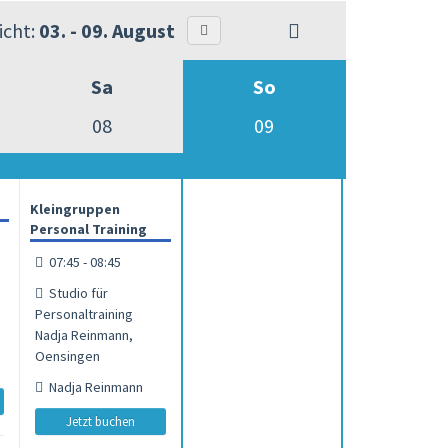
cht:
03. - 09. August
Sa
So
08
09
Kleingruppen
Personal Training
07:45 - 08:45
Studio für
Personaltraining
Nadja Reinmann,
Oensingen
Nadja Reinmann
Jetzt buchen