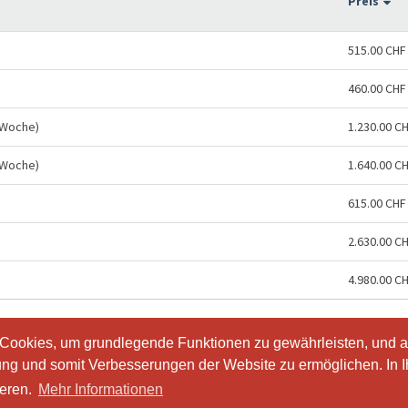
Preis
515.00 CHF
460.00 CHF
 Woche)
1.230.00 C
 Woche)
1.640.00 C
615.00 CHF
2.630.00 C
4.980.00 C
 Cookies, um grundlegende Funktionen zu gewährleisten, und a
 Cookies, um grundlegende Funktionen zu gewährleisten, und a
ung und somit Verbesserungen der Website zu ermöglichen. In 
ung und somit Verbesserungen der Website zu ermöglichen. In 
ieren.
ieren.
Mehr Informationen
Mehr Informationen
io.