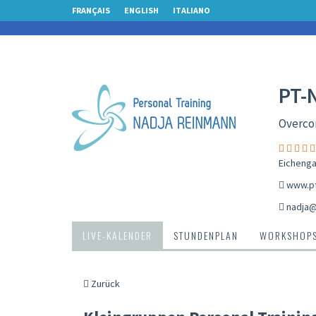
FRANÇAIS
ENGLISH
ITALIANO
PT-
Overcom
Eichenga
www.pt
nadja@
LIVE-KALENDER
STUNDENPLAN
WORKSHOP
Zurück