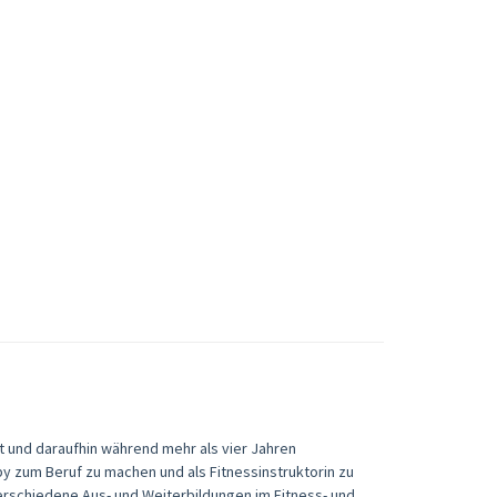
 und daraufhin während mehr als vier Jahren
by zum Beruf zu machen und als Fitnessinstruktorin zu
verschiedene Aus- und Weiterbildungen im Fitness- und