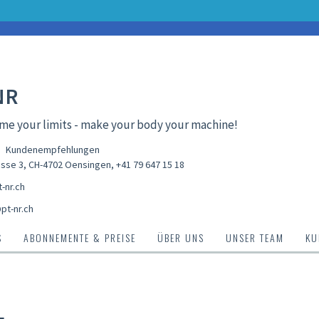
NR
e your limits - make your body your machine!
Kundenempfehlungen
sse 3, CH-4702 Oensingen
,
+41 79 647 15 18
-nr.ch
pt-nr.ch
S
ABONNEMENTE & PREISE
ÜBER UNS
UNSER TEAM
KU