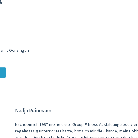
g
nmann, Oensingen
Nadja Reinmann
Nachdem ich 1997 meine erste Group Fitness Ausbildung absolviert
regelmässig unterrichtet hatte, bot sich mir die Chance, mein Hob
arbeiten. Durch die tägliche Arbeit im Fitnesscenter sowie durch 