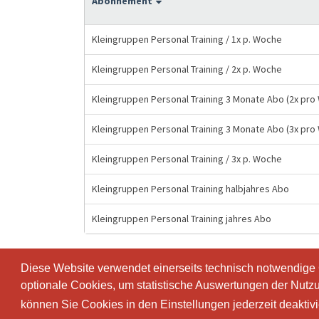
Abonnement
Kleingruppen Personal Training / 1x p. Woche
Kleingruppen Personal Training / 2x p. Woche
Kleingruppen Personal Training 3 Monate Abo (2x pro
Kleingruppen Personal Training 3 Monate Abo (3x pro
Kleingruppen Personal Training / 3x p. Woche
Kleingruppen Personal Training halbjahres Abo
Kleingruppen Personal Training jahres Abo
Diese Website verwendet einerseits technisch notwendige
Diese Website verwendet einerseits technisch notwendige
optionale Cookies, um statistische Auswertungen der Nutz
optionale Cookies, um statistische Auswertungen der Nutz
können Sie Cookies in den Einstellungen jederzeit deaktiv
können Sie Cookies in den Einstellungen jederzeit deaktiv
© SportsNow® 2026. Die Schweizer Software für dein Stud