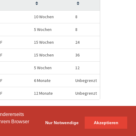
10 Wochen
8
5 Wochen
8
HF
15 Wochen
24
HF
15 Wochen
36
5 Wochen
12
HF
6 Monate
Unbegrenzt
HF
12 Monate
Unbegrenzt
ndererseits
ndererseits
Ihrem Browser
Ihrem Browser
Nur Notwendige
Nur Notwendige
Akzeptieren
Akzeptieren