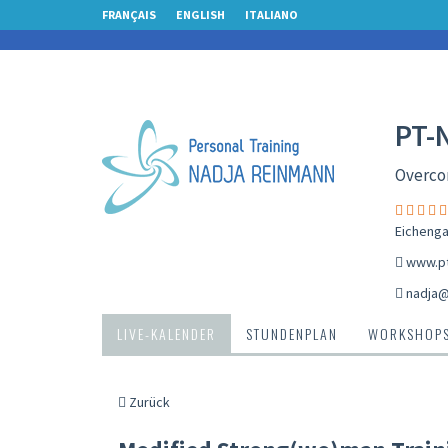
FRANÇAIS
ENGLISH
ITALIANO
PT-
Overcom
Eichenga
www.pt
nadja@
LIVE-KALENDER
STUNDENPLAN
WORKSHOP
Zurück