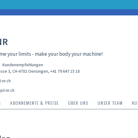
NR
e your limits - make your body your machine!
Kundenempfehlungen
sse 3, CH-4702 Oensingen
,
+41 79 647 15 18
-nr.ch
pt-nr.ch
S
ABONNEMENTE & PREISE
ÜBER UNS
UNSER TEAM
KU