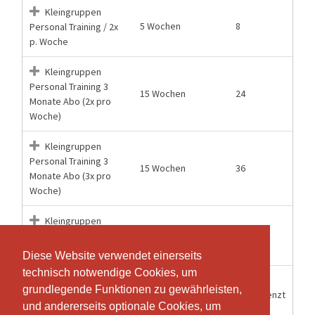
Kleingruppen
5 Wochen
8
Personal Training / 2x
p. Woche
Kleingruppen
Personal Training 3
15 Wochen
24
Monate Abo (2x pro
Woche)
Kleingruppen
Personal Training 3
15 Wochen
36
Monate Abo (3x pro
Woche)
Kleingruppen
5 Wochen
12
Personal Training / 3x
p. Woche
Diese Website verwendet einerseits
Diese Website verwendet einerseits
technisch notwendige Cookies, um
technisch notwendige Cookies, um
Kleingruppen
grundlegende Funktionen zu gewährleisten,
grundlegende Funktionen zu gewährleisten,
6 Monate
Unbegrenzt
Personal Training
und andererseits optionale Cookies, um
und andererseits optionale Cookies, um
halbjahres Abo