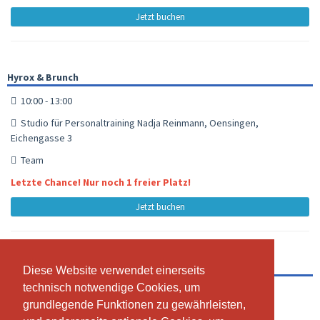
Jetzt buchen
Hyrox & Brunch
10:00 - 13:00
Studio für Personaltraining Nadja Reinmann, Oensingen,
Eichengasse 3
Team
Letzte Chance! Nur noch 1 freier Platz!
Jetzt buchen
Modified Strong(wo)man Training
Diese Website verwendet einerseits
Diese Website verwendet einerseits
technisch notwendige Cookies, um
technisch notwendige Cookies, um
10:00 - 11:00
grundlegende Funktionen zu gewährleisten,
grundlegende Funktionen zu gewährleisten,
Studio für Personaltraining Nadja Reinmann, Oensingen