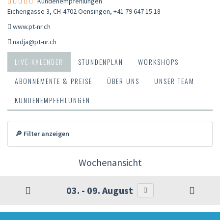
Kundenempfehlungen
Eichengasse 3, CH-4702 Oensingen
,
+41 79 647 15 18
www.pt-nr.ch
nadja@pt-nr.ch
LIVE-KALENDER
STUNDENPLAN
WORKSHOPS
ABONNEMENTE & PREISE
ÜBER UNS
UNSER TEAM
KUNDENEMPFEHLUNGEN
🔎 Filter anzeigen
Wochenansicht
03. - 09. August