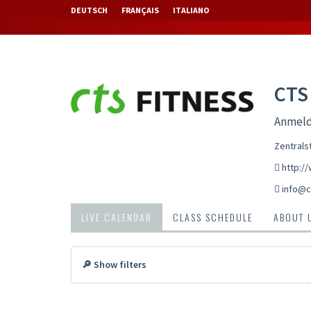
DEUTSCH
FRANÇAIS
ITALIANO
CTS
Anmeld
Zentrals
http:/
info@c
LIVE CALENDAR
CLASS SCHEDULE
ABOUT 
🔎 Show filters