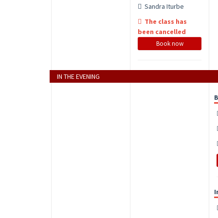
Sandra Iturbe
The class has
been cancelled
Book now
IN THE EVENING
I