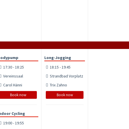
Bodypump
Long-Jogging
17:30 - 18:25
18:15 - 19:45
Vereinssaal
Strandbad Vorplatz
Carol Hänni
Trix Zahno
Book now
Book now
ndoor Cycling
19:00 - 19:55