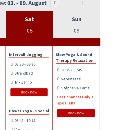
ew:
03. - 09. August
Sat
Sun
08
09
Intervall-Jogging
Slow Yoga & Sound
Therapy Relaxation
08:30 - 09:30
10:35 - 11:45
Strandbad
Vereinssaal
Trix Zahno
Stéphanie Carnal
Book now
Last chance! Only 1
spot left!
Power Yoga - Special
Book now
08:45 - 10:15
Vereinssaal