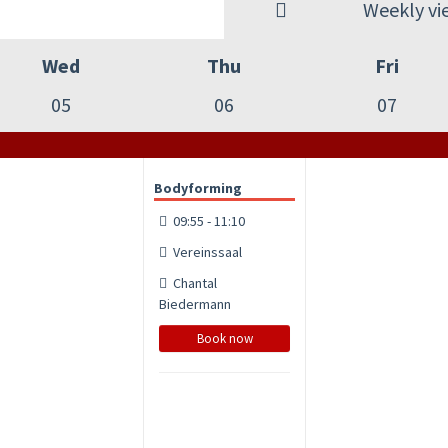
Weekly vi
Wed
Thu
Fri
05
06
07
Bodyforming
09:55 - 11:10
Vereinssaal
Chantal
Biedermann
Book now