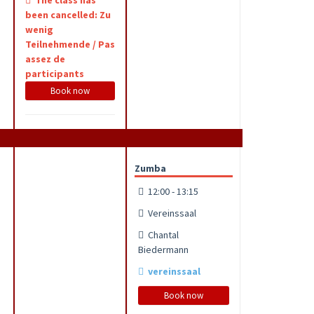
The class has
been cancelled: Zu
wenig
Teilnehmende / Pas
assez de
participants
Book now
Zumba
12:00 - 13:15
Vereinssaal
Chantal
Biedermann
vereinssaal
Book now