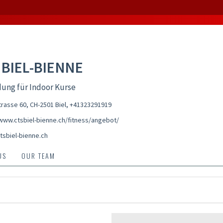
 BIEL-BIENNE
ung für Indoor Kurse
trasse 60, CH-2501 Biel
,
+41323291919
/www.ctsbiel-bienne.ch/fitness/angebot/
tsbiel-bienne.ch
US
OUR TEAM