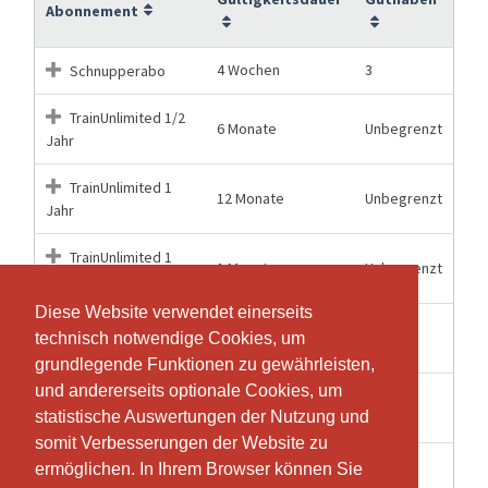
Abonnement
4 Wochen
3
Schnupperabo
TrainUnlimited 1/2
6 Monate
Unbegrenzt
Jahr
TrainUnlimited 1
12 Monate
Unbegrenzt
Jahr
TrainUnlimited 1
1 Monate
Unbegrenzt
Monat
Diese Website verwendet einerseits
Diese Website verwendet einerseits
TrainUnlimited
12 Monate
10
technisch notwendige Cookies, um
technisch notwendige Cookies, um
Eintrittsblock 10-er
grundlegende Funktionen zu gewährleisten,
grundlegende Funktionen zu gewährleisten,
und andererseits optionale Cookies, um
und andererseits optionale Cookies, um
TrainUnlimited
6 Monate
5
statistische Auswertungen der Nutzung und
statistische Auswertungen der Nutzung und
Eintrittsblock 5-er
somit Verbesserungen der Website zu
somit Verbesserungen der Website zu
TrainUnlimited
ermöglichen. In Ihrem Browser können Sie
ermöglichen. In Ihrem Browser können Sie
1 Monate
1