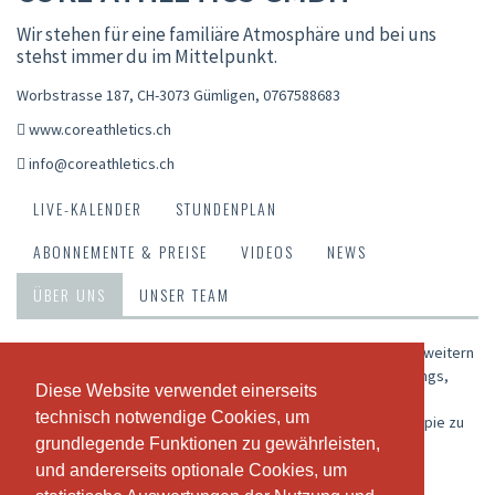
Wir stehen für eine familiäre Atmosphäre und bei uns
stehst immer du im Mittelpunkt.
Worbstrasse 187, CH-3073 Gümligen
,
0767588683
www.coreathletics.ch
info@coreathletics.ch
LIVE-KALENDER
STUNDENPLAN
ABONNEMENTE & PREISE
VIDEOS
NEWS
ÜBER UNS
UNSER TEAM
Wir erhalten und fördern deine Gesundheit und Fitness und erweitern
gezielt deine Leistungsfähigkeit. Wir bieten individuelle Trainings,
Diese Website verwendet einerseits
Diese Website verwendet einerseits
Trainings für Gruppen in unseren Kursen und Trainings für
technisch notwendige Cookies, um
technisch notwendige Cookies, um
Mannschaften an. Unsere Dienstleistungen sind nicht als Therapie zu
grundlegende Funktionen zu gewährleisten,
grundlegende Funktionen zu gewährleisten,
verstehen!
und andererseits optionale Cookies, um
und andererseits optionale Cookies, um
Unsere Stärken sind die professionell und spezifisch für dich