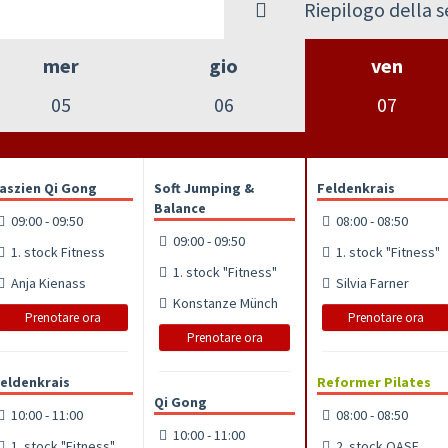
Riepilogo della 
mer
gio
ven
05
06
07
aszien Qi Gong
Soft Jumping &
Feldenkrais
Balance
09:00 - 09:50
08:00 - 08:50
09:00 - 09:50
1. stock Fitness
1. stock "Fitness"
1. stock "Fitness"
Anja Kienass
Silvia Farner
Konstanze Münch
Prenotare ora
Prenotare ora
Prenotare ora
eldenkrais
Reformer Pilates
Qi Gong
10:00 - 11:00
08:00 - 08:50
10:00 - 11:00
1. stock "Fitness"
2. stock OASE