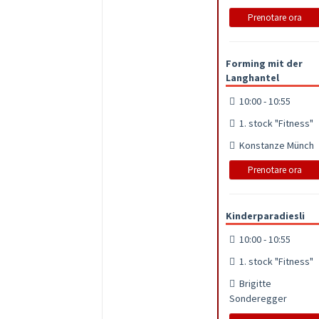
Prenotare ora
Forming mit der
Langhantel
10:00 - 10:55
1. stock "Fitness"
Konstanze Münch
Prenotare ora
Kinderparadiesli
10:00 - 10:55
1. stock "Fitness"
Brigitte
Sonderegger