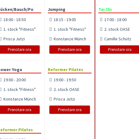
ücken/Bauch/Po
Jumping
Tai Chi
18:00 - 18:50
18:15 - 19:05
17:00 - 18:00
1. stock "Fitness"
1. stock "Fitness"
2. stock OASE
Prisca Jutzi
Konstanze Münch
Camille Schütz
Prenotare ora
Prenotare ora
Prenotare ora
ower Yoga
Reformer Pilates
19:00 - 20:00
19:00 - 19:50
1. stock "Fitness"
2. stock OASE
Konstanze Münch
Prisca Jutzi
Prenotare ora
Prenotare ora
eformer Pilates