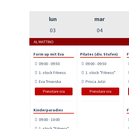
lun
mar
03
04
AL MATTINO
Form up mit Eva
Pilates (div. Stufen)
F
09:00 - 09:50
09:00 - 09:50
1. stock Fitness
1. stock "Fitness"
Eva Trnavska
Prisca Jutzi
Prenotare ora
Prenotare ora
Kinderparadies
F
09:00 - 10:00
1. stock "Fitness"