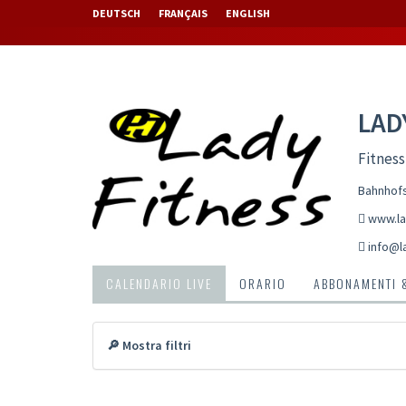
DEUTSCH
FRANÇAIS
ENGLISH
LAD
Fitness
Bahnhofs
www.la
info@l
CALENDARIO LIVE
ORARIO
ABBONAMENTI 
🔎 Mostra filtri