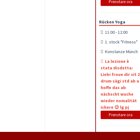
Prenotare ora
Rücken Yoga
11:00 - 12:00
1. stock "Fitness"
Konstanze Münch
La lezione è
stata disdetta:
Liebi froue dir sit 2
drum sägi std ab u
hoffe das ab
nächscht wuche
wieder nomalität
ichere 😉 lg pj
Prenotare ora