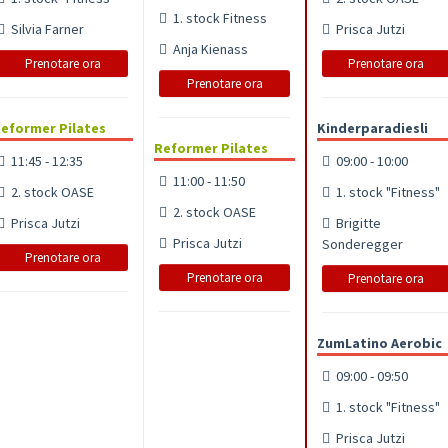
1. stock Fitness
Silvia Farner
Prisca Jutzi
Anja Kienass
Prenotare ora
Prenotare ora
Prenotare ora
eformer Pilates
Kinderparadiesli
Reformer Pilates
11:45 - 12:35
09:00 - 10:00
11:00 - 11:50
2. stock OASE
1. stock "Fitness"
2. stock OASE
Prisca Jutzi
Brigitte
Prisca Jutzi
Sonderegger
Prenotare ora
Prenotare ora
Prenotare ora
ZumLatino Aerobic
09:00 - 09:50
1. stock "Fitness"
Prisca Jutzi