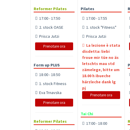
Reformer Pilates
Pilates
R
17:00 - 17:50
17:00 - 17:55
2. stock OASE
1. stock "Fitness"
Prisca Jutzi
Prisca Jutzi
La lezione è stata
Prenotare ora
disdetta: liebi
froue mir tüe no äs
letschts mau std
Form up PLUS
P
zämelege, bitte um
18:00 - 18:50
18.00 h ibueche
härzleche dank lg
1. stock Fitness
pj
Eva Trnavska
Prenotare ora
Prenotare ora
Tai Chi
Reformer Pilates
R
17:00 - 18:00