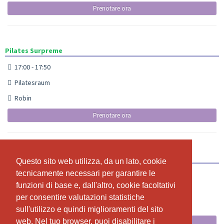
Prenotare ora
Pilates Surpreme
17:00 - 17:50
Pilatesraum
Robin
Prenotare ora
Yoga at Night
Questo sito web utilizza, da un lato, cookie
Questo sito web utilizza, da un lato, cookie
tecnicamente necessari per garantire le
tecnicamente necessari per garantire le
22:00 - 23:00
funzioni di base e, dall'altro, cookie facoltativi
funzioni di base e, dall'altro, cookie facoltativi
Yogaraum
per consentire valutazioni statistiche
per consentire valutazioni statistiche
Michèle
sull'utilizzo e quindi miglioramenti del sito
sull'utilizzo e quindi miglioramenti del sito
web. Nel tuo browser, puoi disabilitare i
web. Nel tuo browser, puoi disabilitare i
Prenotare ora