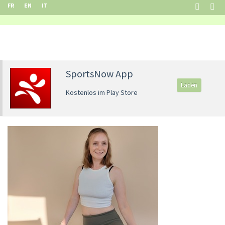
FR
EN
IT
SportsNow App
Laden
Kostenlos im Play Store