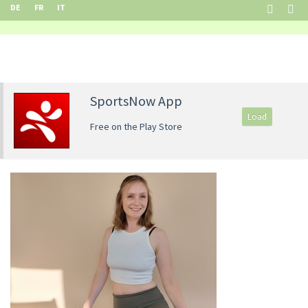
DE
FR
IT
SportsNow App
Load
Free on the Play Store