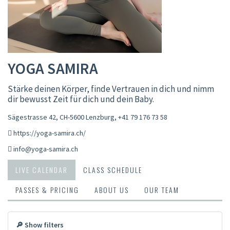
YOGA SAMIRA
Stärke deinen Körper, finde Vertrauen in dich und nimm
dir bewusst Zeit für dich und dein Baby.
Sägestrasse 42, CH-5600 Lenzburg
,
+41 79 176 73 58
https://yoga-samira.ch/
info@yoga-samira.ch
LIVE CALENDAR
CLASS SCHEDULE
PASSES & PRICING
ABOUT US
OUR TEAM
🔎 Show filters