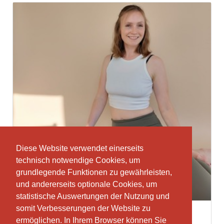
Diese Website verwendet einerseits
Diese Website verwendet einerseits
technisch notwendige Cookies, um
technisch notwendige Cookies, um
grundlegende Funktionen zu gewährleisten,
grundlegende Funktionen zu gewährleisten,
und andererseits optionale Cookies, um
und andererseits optionale Cookies, um
statistische Auswertungen der Nutzung und
statistische Auswertungen der Nutzung und
somit Verbesserungen der Website zu
somit Verbesserungen der Website zu
Samira Neuhaus
ermöglichen. In Ihrem Browser können Sie
ermöglichen. In Ihrem Browser können Sie