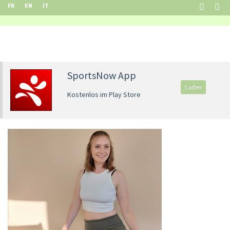
FR
EN
IT
SportsNow App
Laden
Kostenlos im Play Store