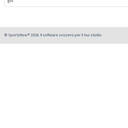
gut
© SportsNow® 2026. Il software svizzero per il tuo studio.