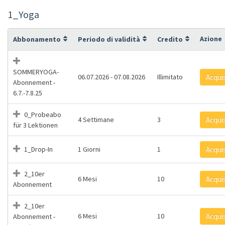
1_Yoga
Azione
Abbonamento
Periodo di validità
Credito
SOMMERYOGA-
06.07.2026 - 07.08.2026
Illimitato
Acqui
Abonnement -
6.7.-7.8.25
0_Probeabo
4 Settimane
3
Acqui
für 3 Lektionen
1_Drop-In
1 Giorni
1
Acqui
2_10er
6 Mesi
10
Acqui
Abonnement
2_10er
6 Mesi
10
Acqui
Abonnement -