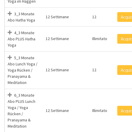
Yoga im Haggen
3_3 Monate
12 Settimane
12
Acqui
Abo Hatha Yoga
4_3 Monate
12 Settimane
Illimitato
Acqui
Abo PLUS Hatha
Yoga
5_3 Monate
Abo Lunch Yoga /
12 Settimane
12
Acqui
Yoga Rücken /
Pranayama &
Meditation
6_3 Monate
Abo PLUS Lunch
Yoga / Yoga
12 Settimane
Illimitato
Acqui
Rücken /
Pranayama &
Meditation