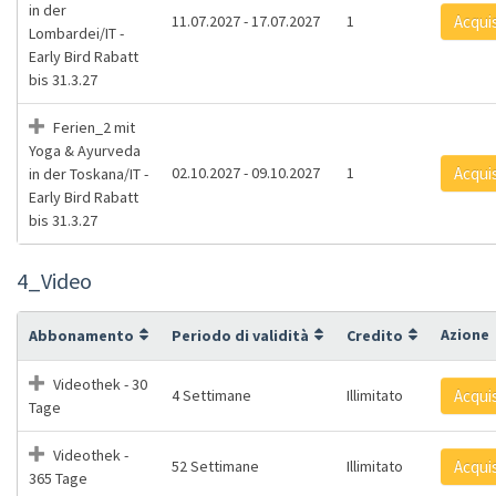
in der
11.07.2027 - 17.07.2027
1
Acqui
Lombardei/IT -
Early Bird Rabatt
bis 31.3.27
Ferien_2 mit
Yoga & Ayurveda
02.10.2027 - 09.10.2027
1
Acqui
in der Toskana/IT -
Early Bird Rabatt
bis 31.3.27
4_Video
Azione
Abbonamento
Periodo di validità
Credito
Videothek - 30
4 Settimane
Illimitato
Acqui
Tage
Videothek -
52 Settimane
Illimitato
Acqui
365 Tage