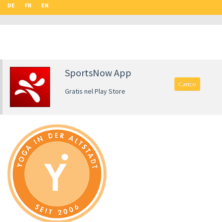
DE
FR
EN
SportsNow App
Carico
Gratis nel Play Store