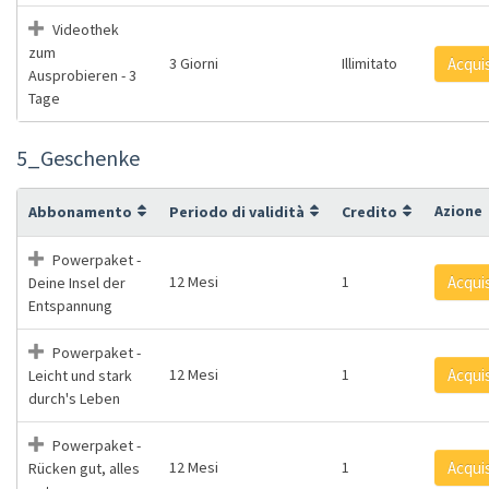
Videothek
zum
3 Giorni
Illimitato
Acqui
Ausprobieren - 3
Tage
5_Geschenke
Azione
Abbonamento
Periodo di validità
Credito
Powerpaket -
12 Mesi
1
Acqui
Deine Insel der
Entspannung
Powerpaket -
12 Mesi
1
Acqui
Leicht und stark
durch's Leben
Powerpaket -
12 Mesi
1
Acqui
Rücken gut, alles