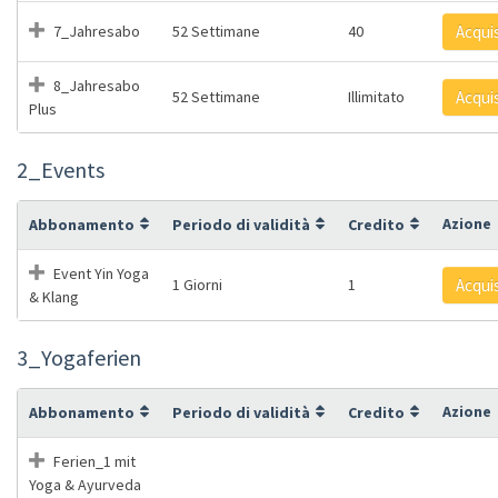
7_Jahresabo
52 Settimane
40
Acqui
8_Jahresabo
52 Settimane
Illimitato
Acqui
Plus
2_Events
Azione
Abbonamento
Periodo di validità
Credito
Event Yin Yoga
1 Giorni
1
Acqui
& Klang
3_Yogaferien
Azione
Abbonamento
Periodo di validità
Credito
Ferien_1 mit
Yoga & Ayurveda