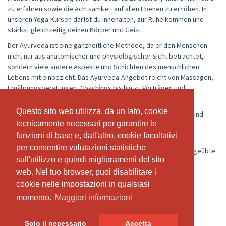
zu erfahren sowie die Achtsamkeit auf allen Ebenen zu erhöhen. In
unseren Yoga-Kursen darfst du innehalten, zur Ruhe kommen und
stärkst gleichzeitig deinen Körper und Geist.
Der Ayurveda ist eine ganzheitliche Methode, da er den Menschen
nicht nur aus anatomischer und physiologischer Sicht betrachtet,
sondern viele andere Aspekte und Schichten des menschlichen
Lebens mit einbezieht. Das Ayurveda-Angebot reicht von Massagen,
Ernährungsberatungen, Coachings bis hin zu Vorträgen und
Entschlackungskuren.
Questo sito web utilizza, da un lato, cookie
Questo sito web utilizza, da un lato, cookie
Wir sind ein Team aus qualifizierten Lehrern und Therapeuten und
tecnicamente necessari per garantire le
tecnicamente necessari per garantire le
verbinden die Tradition mit den neuesten wissenschaftlichen
Erkenntnissen. Deine Gesundheit ist uns wichtig.
funzioni di base e, dall'altro, cookie facoltativi
funzioni di base e, dall'altro, cookie facoltativi
per consentire valutazioni statistiche
per consentire valutazioni statistiche
Bei uns sind alle herzlich willkommen, ob Yoga-Anfänger oder geübte
sull'utilizzo e quindi miglioramenti del sito
sull'utilizzo e quindi miglioramenti del sito
Yogis.
web. Nel tuo browser, puoi disabilitare i
web. Nel tuo browser, puoi disabilitare i
Besuche uns, wir freuen uns auf dich.
cookie nelle impostazioni in qualsiasi
cookie nelle impostazioni in qualsiasi
Evelyn, Alberto & Team
momento.
momento.
Maggiori informazioni
Maggiori informazioni
Solo il necessario
Solo il necessario
Accetta
Accetta