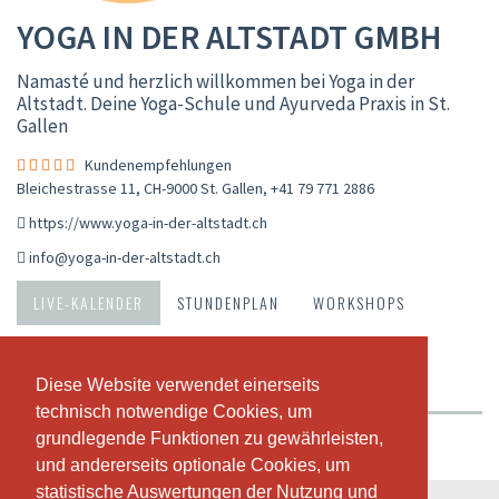
YOGA IN DER ALTSTADT GMBH
Namasté und herzlich willkommen bei Yoga in der
Altstadt. Deine Yoga-Schule und Ayurveda Praxis in St.
Gallen
Kundenempfehlungen
Bleichestrasse 11, CH-9000 St. Gallen
,
+41 79 771 2886
https://www.yoga-in-der-altstadt.ch
info@yoga-in-der-altstadt.ch
LIVE-KALENDER
STUNDENPLAN
WORKSHOPS
ABONNEMENTE & PREISE
VIDEOS
ÜBER UNS
Diese Website verwendet einerseits
Diese Website verwendet einerseits
UNSER TEAM
KUNDENEMPFEHLUNGEN
technisch notwendige Cookies, um
technisch notwendige Cookies, um
grundlegende Funktionen zu gewährleisten,
grundlegende Funktionen zu gewährleisten,
Wochenansicht
und andererseits optionale Cookies, um
und andererseits optionale Cookies, um
statistische Auswertungen der Nutzung und
statistische Auswertungen der Nutzung und