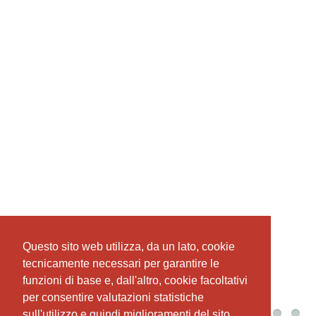
Questo sito web utilizza, da un lato, cookie
Questo sito web utilizza, da un lato, cookie
tecnicamente necessari per garantire le
tecnicamente necessari per garantire le
funzioni di base e, dall'altro, cookie facoltativi
funzioni di base e, dall'altro, cookie facoltativi
per consentire valutazioni statistiche
per consentire valutazioni statistiche
sull'utilizzo e quindi miglioramenti del sito
sull'utilizzo e quindi miglioramenti del sito