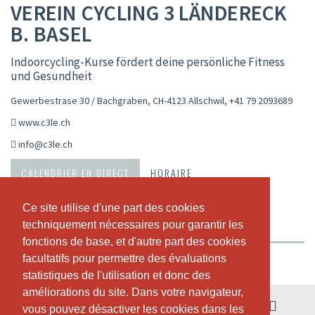
VEREIN CYCLING 3 LÄNDERECK
B. BASEL
Indoorcycling-Kurse fördert deine persönliche Fitness
und Gesundheit
Gewerbestrase 30 / Bachgraben, CH-4123 Allschwil
,
+41 79 2093689
www.c3le.ch
info@c3le.ch
CALENDRIER EN DIRECT
HORAIRE
ABONNEMENTS ET PRIX
A PROPOS DE NOUS
Ce site utilise d'une part des cookies
Ce site utilise d'une part des cookies
techniquement nécessaires pour garantir les
techniquement nécessaires pour garantir les
NOTRE TEAM
fonctions de base, et d'autre part des cookies
fonctions de base, et d'autre part des cookies
facultatifs pour permettre des évaluations
facultatifs pour permettre des évaluations
Vue hebdomadaire
statistiques de l'utilisation et donc des
statistiques de l'utilisation et donc des
améliorations du site. Dans votre navigateur,
améliorations du site. Dans votre navigateur,
03. - 09. août
vous pouvez désactiver les cookies dans les
vous pouvez désactiver les cookies dans les