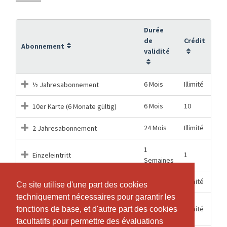
Durée
de
Crédit
Abonnement
validité
6 Mois
Illimité
½ Jahresabonnement
6 Mois
10
10er Karte (6 Monate gültig)
24 Mois
Illimité
2 Jahresabonnement
1
1
Einzeleintritt
Semaines
12 Mois
Illimité
Jahresabonnement
Ce site utilise d'une part des cookies
Ce site utilise d'une part des cookies
techniquement nécessaires pour garantir les
techniquement nécessaires pour garantir les
KIDS ½ Jahresabonnement
6 Mois
Illimité
fonctions de base, et d'autre part des cookies
fonctions de base, et d'autre part des cookies
(Gültig bis und mit 16 Jahren)
facultatifs pour permettre des évaluations
facultatifs pour permettre des évaluations