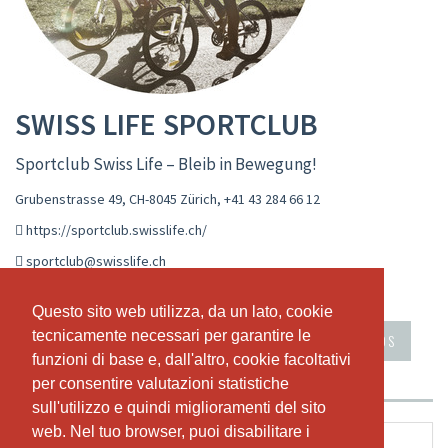
SWISS LIFE SPORTCLUB
Sportclub Swiss Life – Bleib in Bewegung!
Grubenstrasse 49, CH-8045 Zürich
,
+41 43 284 66 12
https://sportclub.swisslife.ch/
sportclub@swisslife.ch
CALENDARIO LIVE
ORARIO
WORKSHOPS
Questo sito web utilizza, da un lato, cookie
Questo sito web utilizza, da un lato, cookie
tecnicamente necessari per garantire le
tecnicamente necessari per garantire le
APPUNTAMENTI
ABBONAMENTI & PREZZI
VIDEOS
funzioni di base e, dall'altro, cookie facoltativi
funzioni di base e, dall'altro, cookie facoltativi
CHI SIAMO
IL NOSTRO TEAM
per consentire valutazioni statistiche
per consentire valutazioni statistiche
sull'utilizzo e quindi miglioramenti del sito
sull'utilizzo e quindi miglioramenti del sito
web. Nel tuo browser, puoi disabilitare i
web. Nel tuo browser, puoi disabilitare i
Tutti i video