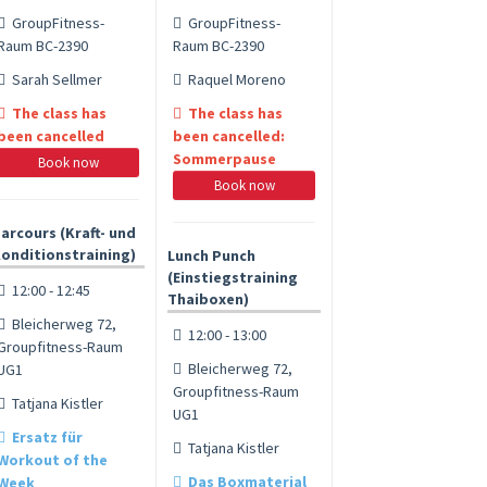
GroupFitness-
GroupFitness-
Raum BC-2390
Raum BC-2390
Sarah Sellmer
Raquel Moreno
The class has
The class has
been cancelled
been cancelled:
Sommerpause
Book now
Book now
arcours (Kraft- und
onditionstraining)
Lunch Punch
(Einstiegstraining
12:00 - 12:45
Thaiboxen)
Bleicherweg 72,
12:00 - 13:00
Groupfitness-Raum
Bleicherweg 72,
UG1
Groupfitness-Raum
Tatjana Kistler
UG1
Ersatz für
Tatjana Kistler
Workout of the
Das Boxmaterial
Week