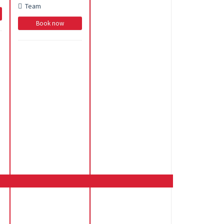
Team
Book now