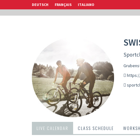
DEUTSCH
FRANÇAIS
ITALIANO
SWI
Sportcl
Grubenst
https:/
sportc
LIVE CALENDAR
CLASS SCHEDULE
WORKS