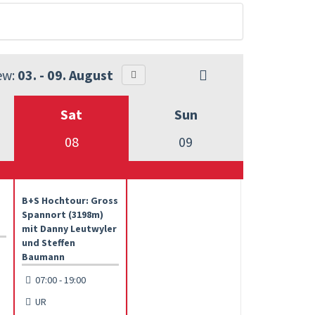
ew:
03. - 09. August
Sat
Sun
08
09
B+S Hochtour: Gross
Spannort (3198m)
mit Danny Leutwyler
und Steffen
Baumann
07:00 - 19:00
UR