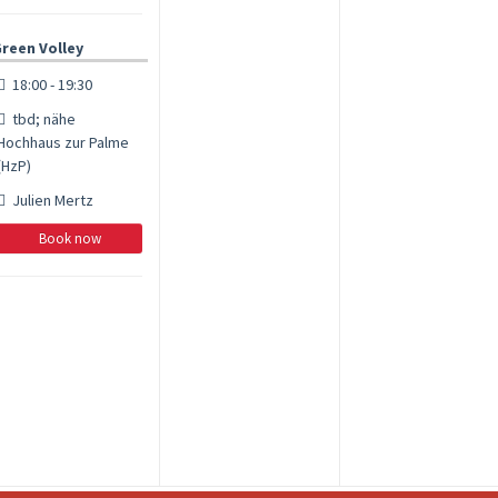
reen Volley
18:00 - 19:30
tbd; nähe
Hochhaus zur Palme
(HzP)
Julien Mertz
Book now