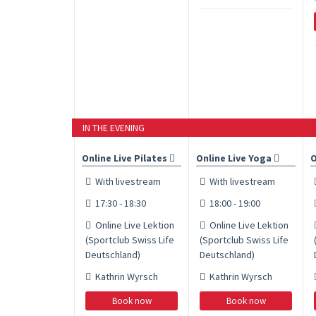
IN THE EVENING
Online Live Pilates
Online Live Yoga
O
With livestream
With livestream
17:30 - 18:30
18:00 - 19:00
Online Live Lektion
Online Live Lektion
(Sportclub Swiss Life
(Sportclub Swiss Life
Deutschland)
Deutschland)
Kathrin Wyrsch
Kathrin Wyrsch
Book now
Book now