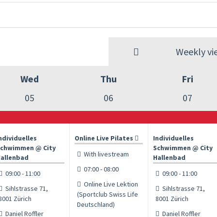
Weekly vi
Wed
Thu
Fri
05
06
07
ndividuelles
Online Live Pilates
Individuelles
chwimmen @ City
Schwimmen @ City
With livestream
allenbad
Hallenbad
07:00 - 08:00
09:00 - 11:00
09:00 - 11:00
Online Live Lektion
Sihlstrasse 71,
Sihlstrasse 71,
(Sportclub Swiss Life
8001 Zürich
8001 Zürich
Deutschland)
Daniel Roffler
Daniel Roffler