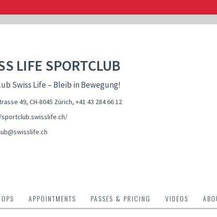
SS LIFE SPORTCLUB
ub Swiss Life – Bleib in Bewegung!
rasse 49, CH-8045 Zürich
,
+41 43 284 66 12
/sportclub.swisslife.ch/
lub@swisslife.ch
HOPS
APPOINTMENTS
PASSES & PRICING
VIDEOS
ABO