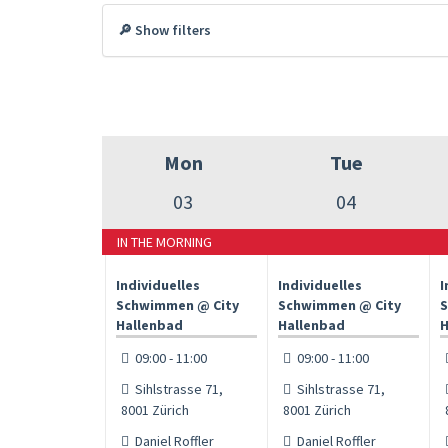
🔎 Show filters
Mon
Tue
03
04
IN THE MORNING
Individuelles
Individuelles
I
Schwimmen @ City
Schwimmen @ City
S
Hallenbad
Hallenbad
H
09:00 - 11:00
09:00 - 11:00
Sihlstrasse 71,
Sihlstrasse 71,
8001 Zürich
8001 Zürich
Daniel Roffler
Daniel Roffler