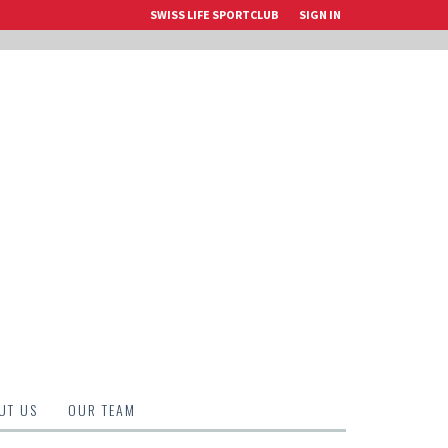
SWISS LIFE SPORTCLUB
SIGN IN
UT US
OUR TEAM