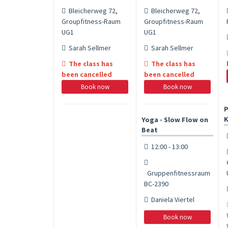
Bleicherweg 72,
Bleicherweg 72,
Groupfitness-Raum
Groupfitness-Raum
UG1
UG1
Sarah Sellmer
Sarah Sellmer
The class has
The class has
been cancelled
been cancelled
Book now
Book now
P
K
Yoga - Slow Flow on
Beat
12:00 - 13:00
Gruppenfitnessraum
BC-2390
Daniela Viertel
Book now