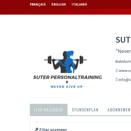
FRANÇAIS
ENGLISH
ITALIANO
SUT
"Never 
Bahnhofs
www.su
info@s
LIVE-KALENDER
STUNDENPLAN
ABONNEMENT
🔎 Filter anzeigen