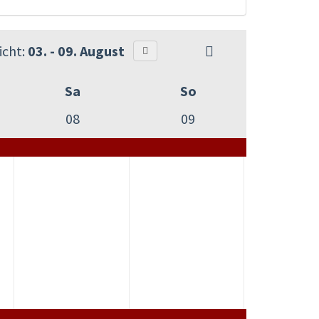
cht:
03. - 09. August
Sa
So
08
09