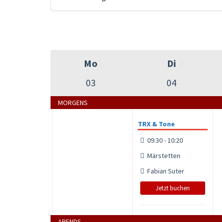
Mo
Di
03
04
MORGENS
TRX & Tone
09:30 - 10:20
Märstetten
Fabian Suter
Jetzt buchen
ABENDS