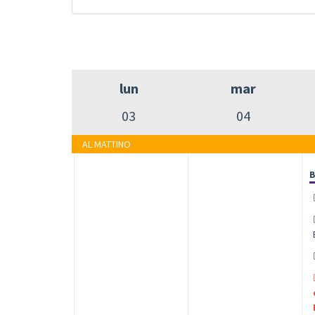
lun
mar
03
04
AL MATTINO