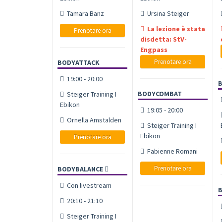
Tamara Banz
Ursina Steiger
La lezione è stata
Prenotare ora
disdetta: StV-
Engpass
Prenotare ora
BODYATTACK
19:00 - 20:00
BODYCOMBAT
Steiger Training I
Ebikon
19:05 - 20:00
Ornella Amstalden
Steiger Training I
Ebikon
Prenotare ora
Fabienne Romani
Prenotare ora
BODYBALANCE
Con livestream
20:10 - 21:10
Steiger Training I