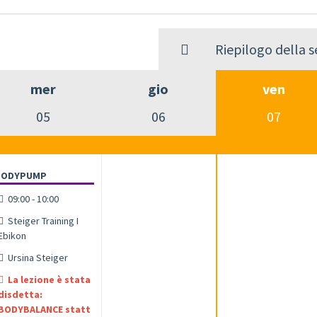
Riepilogo della 
mer
gio
ven
05
06
07
BODYPUMP
09:00 - 10:00
Steiger Training I
Ebikon
Ursina Steiger
La lezione è stata
disdetta:
BODYBALANCE statt