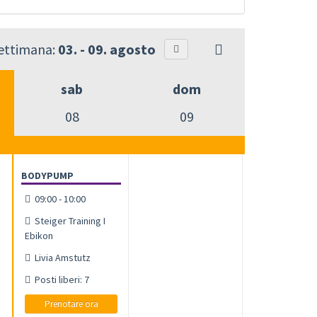
settimana:
03. - 09. agosto
sab
dom
08
09
BODYPUMP
09:00 - 10:00
Steiger Training I
Ebikon
Livia Amstutz
Posti liberi: 7
Prenotare ora