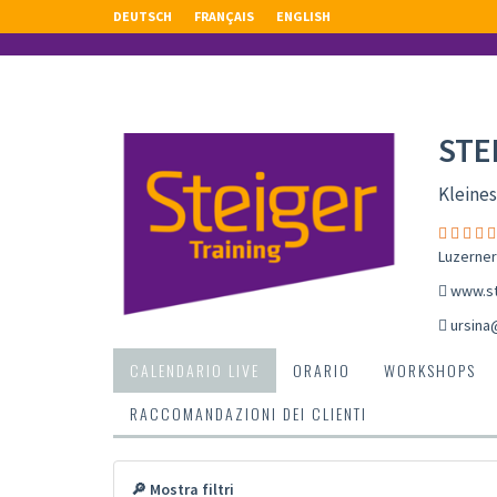
DEUTSCH
FRANÇAIS
ENGLISH
STE
Kleines
Luzerner
www.st
ursina
CALENDARIO LIVE
ORARIO
WORKSHOPS
RACCOMANDAZIONI DEI CLIENTI
🔎 Mostra filtri