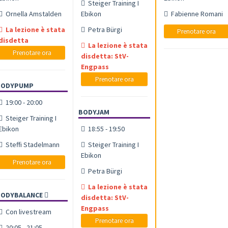
Steiger Training I
Ornella Amstalden
Ebikon
Fabienne Romani
La lezione è stata
Petra Bürgi
Prenotare ora
disdetta
La lezione è stata
Prenotare ora
disdetta: StV-
Engpass
Prenotare ora
BODYPUMP
19:00 - 20:00
BODYJAM
Steiger Training I
Ebikon
18:55 - 19:50
Steffi Stadelmann
Steiger Training I
Ebikon
Prenotare ora
Petra Bürgi
La lezione è stata
BODYBALANCE
disdetta: StV-
Engpass
Con livestream
Prenotare ora
20:05 - 21:05