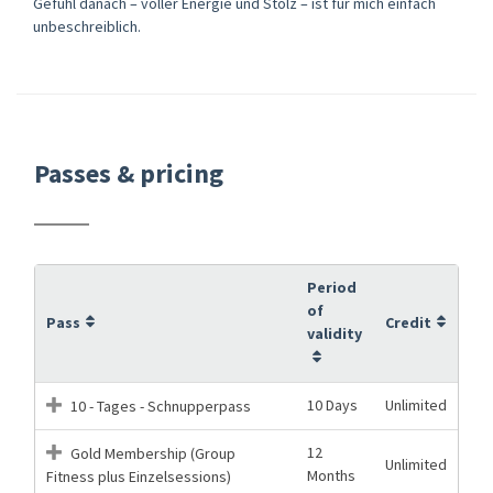
Gefühl danach – voller Energie und Stolz – ist für mich einfach
unbeschreiblich.
Passes & pricing
Period
of
Pass
Credit
validity
10 Days
Unlimited
10 - Tages - Schnupperpass
12
Gold Membership (Group
Unlimited
Months
Fitness plus Einzelsessions)