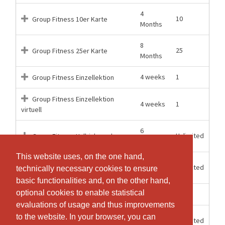
4
10
Group Fitness 10er Karte
Months
8
25
Group Fitness 25er Karte
Months
4 weeks
1
Group Fitness Einzellektion
Group Fitness Einzellektion
4 weeks
1
virtuell
6
Unlimited
Group Fitness Halbjahresabo
Months
This website uses, on the one hand,
This website uses, on the one hand,
12
Unlimited
Group Fitness Jahresabo
technically necessary cookies to ensure
technically necessary cookies to ensure
Months
basic functionalities and, on the other hand,
basic functionalities and, on the other hand,
optional cookies to enable statistical
optional cookies to enable statistical
10 Days
1
Group Fitness Probetraining
evaluations of usage and thus improvements
evaluations of usage and thus improvements
2
to the website. In your browser, you can
to the website. In your browser, you can
Unlimited
Starterpass 2026