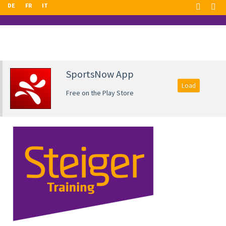
DE
FR
IT
SportsNow App
Load
Free on the Play Store