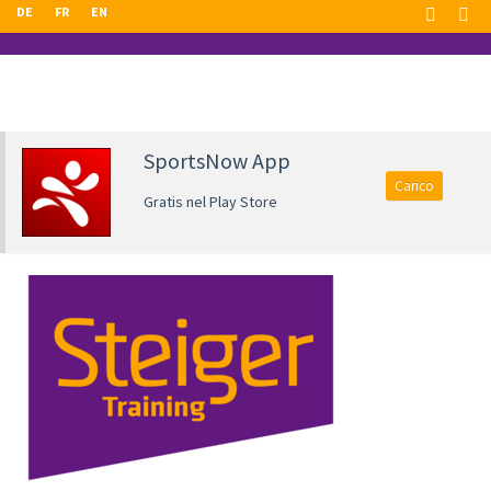
DE
FR
EN
SportsNow App
Carico
Gratis nel Play Store