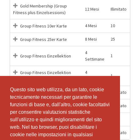
Gold Membership (Group
12 Mesi
Illimitato
Fitness plus Einzelsessions)
4 Mesi
10
Group Fitness 10er Karte
8 Mesi
25
Group Fitness 25er Karte
4
1
Group Fitness Einzellektion
Settimane
4
Group Fitness Einzellektion
1
Settimane
virtuell
Questo sito web utilizza, da un lato, cookie
Questo sito web utilizza, da un lato, cookie
6 Mesi
Illimitato
Group Fitness Halbjahresabo
tecnicamente necessari per garantire le
tecnicamente necessari per garantire le
funzioni di base e, dall'altro, cookie facoltativi
funzioni di base e, dall'altro, cookie facoltativi
12 Mesi
Illimitato
Group Fitness Jahresabo
per consentire valutazioni statistiche
per consentire valutazioni statistiche
10 Giorni
1
Group Fitness Probetraining
sull'utilizzo e quindi miglioramenti del sito
sull'utilizzo e quindi miglioramenti del sito
web. Nel tuo browser, puoi disabilitare i
web. Nel tuo browser, puoi disabilitare i
2 Mesi
Illimitato
Starterpass 2026
cookie nelle impostazioni in qualsiasi
cookie nelle impostazioni in qualsiasi